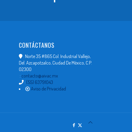
CONTÁCTANOS
: Norte 35 #865 Col. Industrial Vallejo,
Del. Azcapotzalco, Ciudad De México, C.P.
02300
:
contacto@aivac.mx
:
(55) 63791043
Aviso de Privacidad