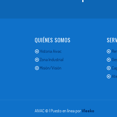
QUIÉNES SOMOS
SERV
Historia Aivac
Ren
Zona Industrial
Ges
Misión/Visión
Ca
Ate
AIVAC © | Puesto en línea por
Vleeko