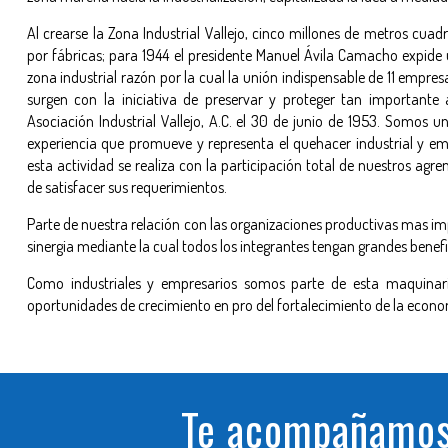
Al crearse la Zona Industrial Vallejo, cinco millones de metros cuad
por fábricas; para 1944 el presidente Manuel Ávila Camacho expide 
zona industrial razón por la cual la unión indispensable de 11 empre
surgen con la iniciativa de preservar y proteger tan importante 
Asociación Industrial Vallejo, A.C. el 30 de junio de 1953. Somos 
experiencia que promueve y representa el quehacer industrial y emp
esta actividad se realiza con la participación total de nuestros ag
de satisfacer sus requerimientos.
Parte de nuestra relación con las organizaciones productivas mas imp
sinergia mediante la cual todos los integrantes tengan grandes benefi
Como industriales y empresarios somos parte de esta maquina
oportunidades de crecimiento en pro del fortalecimiento de la econom
Te acompañamos 