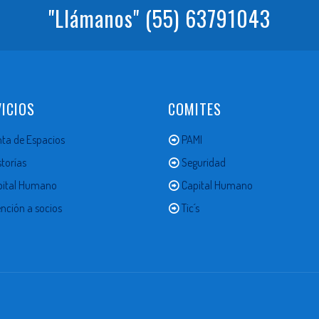
"Llámanos"
(55) 63791043
ICIOS
COMITES
ta de Espacios
PAMI
torías
Seguridad
pital Humano
Capital Humano
nción a socios
Tic´s