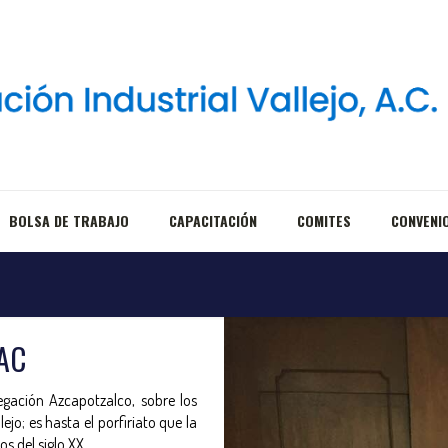
BOLSA DE TRABAJO
CAPACITACIÓN
COMITES
CONVENI
AC
legación Azcapotzalco, sobre los
jo; es hasta el porfiriato que la
s del siglo XX.