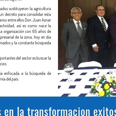
rados sustituyeron la agricultura
un decreto para consolidar esta
sarios entre ellos Don Juan Aznar
actividad, así es como nace la
una organización con 65 años de
resarial de la zona, hoy en día
remiados y la constante búsqueda
ortantes del sector es buscar la
cios.
ria enfocada a la búsqueda de
ía del país.
en la transformacion exito