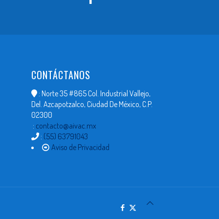
CONTÁCTANOS
: Norte 35 #865 Col. Industrial Vallejo,
Del. Azcapotzalco, Ciudad De México, C.P.
02300
:
contacto@aivac.mx
:
(55) 63791043
Aviso de Privacidad