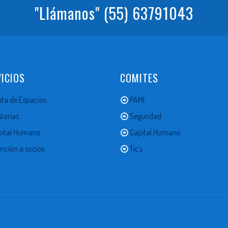
"Llámanos"
(55) 63791043
ICIOS
COMITES
ta de Espacios
PAMI
torías
Seguridad
pital Humano
Capital Humano
nción a socios
Tic´s