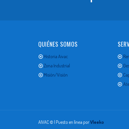
QUIÉNES SOMOS
SERV
Historia Aivac
Ren
Zona Industrial
Ges
Misión/Visión
Ca
Ate
AIVAC © | Puesto en línea por
Vleeko